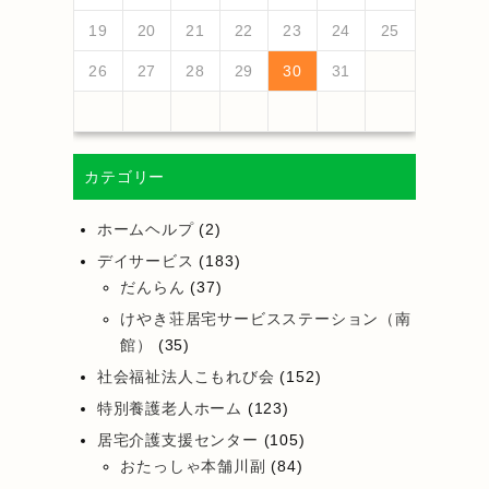
25
27
23
25
21
21
24
27
22
25
27
23
26
21
24
26
22
22
25
21
23
26
21
24
27
22
25
27
23
24
27
23
25
21
23
26
22
24
27
22
25
25
21
24
26
22
24
27
23
25
21
23
26
26
22
25
27
23
25
21
24
26
22
24
27
27
23
26
21
24
26
22
25
27
23
25
21
22
25
21
23
26
21
27
26
28
24
26
22
22
25
28
23
26
28
24
27
22
25
27
23
23
26
22
24
27
22
25
28
23
26
28
24
25
28
24
26
22
24
27
23
25
28
23
26
26
22
25
27
23
25
28
24
26
22
24
27
27
23
26
28
24
26
22
25
27
23
25
28
28
24
27
22
25
27
23
26
28
24
26
22
23
26
22
24
27
22
28
19
20
21
22
23
24
25
30
28
28
31
29
30
28
31
29
28
30
28
31
29
30
30
28
30
29
29
28
31
29
30
28
30
29
30
28
31
29
30
28
31
29
30
28
29
28
30
28
31
29
30
31
29
30
29
29
30
31
31
29
30
30
29
30
31
29
30
31
29
30
31
29
30
31
29
29
29
26
27
28
29
30
31
カテゴリー
ホームヘルプ
(2)
デイサービス
(183)
だんらん
(37)
けやき荘居宅サービスステーション（南
館）
(35)
社会福祉法人こもれび会
(152)
特別養護老人ホーム
(123)
居宅介護支援センター
(105)
おたっしゃ本舗川副
(84)