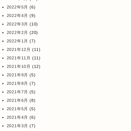
2022年5月
(6)
2022年4月
(9)
2022年3月
(10)
2022年2月
(20)
2022年1月
(7)
2021年12月
(11)
2021年11月
(11)
2021年10月
(12)
2021年9月
(5)
2021年8月
(7)
2021年7月
(5)
2021年6月
(8)
2021年5月
(5)
2021年4月
(6)
2021年3月
(7)