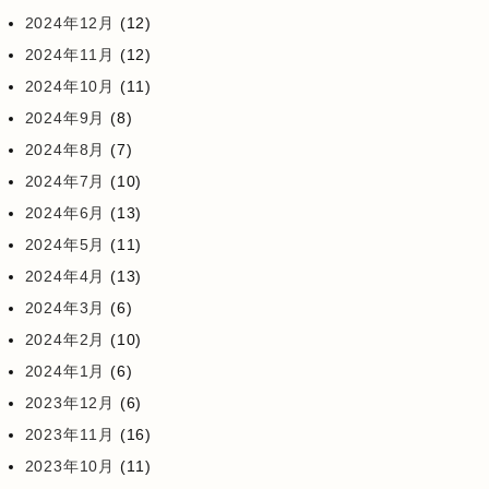
2024年12月
(12)
2024年11月
(12)
2024年10月
(11)
2024年9月
(8)
2024年8月
(7)
2024年7月
(10)
2024年6月
(13)
2024年5月
(11)
2024年4月
(13)
2024年3月
(6)
2024年2月
(10)
2024年1月
(6)
2023年12月
(6)
2023年11月
(16)
2023年10月
(11)