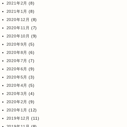
2021年2月
(8)
2021年1月
(8)
2020年12月
(8)
2020年11月
(7)
2020年10月
(9)
2020年9月
(5)
2020年8月
(6)
2020年7月
(7)
2020年6月
(9)
2020年5月
(3)
2020年4月
(5)
2020年3月
(4)
2020年2月
(9)
2020年1月
(12)
2019年12月
(11)
2019年11月
(8)