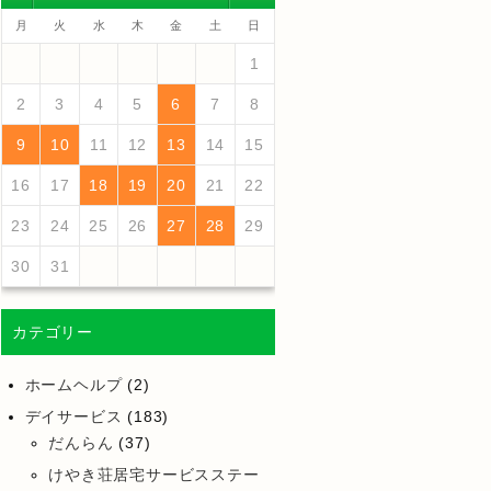
月
火
水
木
金
土
日
1
2
3
4
5
6
7
8
9
10
11
12
13
14
15
16
17
18
19
20
21
22
23
24
25
26
27
28
29
30
31
カテゴリー
ホームヘルプ
(2)
デイサービス
(183)
だんらん
(37)
けやき荘居宅サービスステー