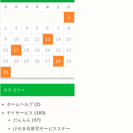
月
火
水
木
金
土
日
1
2
3
4
5
6
7
8
9
10
11
12
13
14
15
16
17
18
19
20
21
22
23
24
25
26
27
28
29
30
カテゴリー
ホームヘルプ
(2)
デイサービス
(183)
だんらん
(37)
けやき荘居宅サービスステー