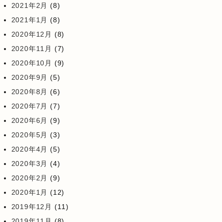
2021年2月
(8)
2021年1月
(8)
2020年12月
(8)
2020年11月
(7)
2020年10月
(9)
2020年9月
(5)
2020年8月
(6)
2020年7月
(7)
2020年6月
(9)
2020年5月
(3)
2020年4月
(5)
2020年3月
(4)
2020年2月
(9)
2020年1月
(12)
2019年12月
(11)
2019年11月
(8)