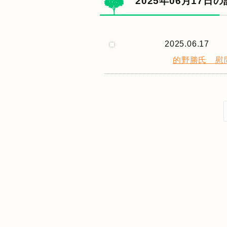
2025年06月17日
2025.06.17
的野勝氏 慰問