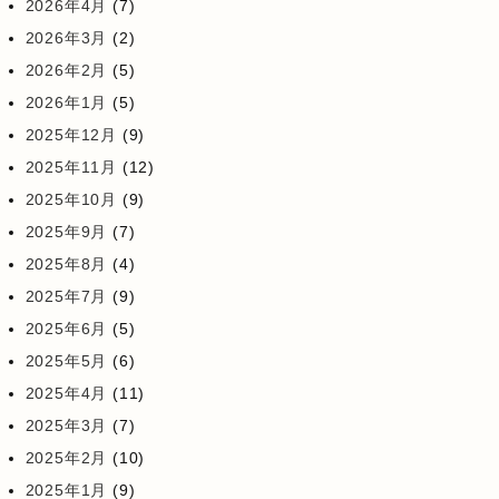
2026年4月
(7)
2026年3月
(2)
2026年2月
(5)
2026年1月
(5)
2025年12月
(9)
2025年11月
(12)
2025年10月
(9)
2025年9月
(7)
2025年8月
(4)
2025年7月
(9)
2025年6月
(5)
2025年5月
(6)
2025年4月
(11)
2025年3月
(7)
2025年2月
(10)
2025年1月
(9)