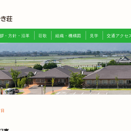
拶・方針・沿革
荘歌
組織・機構図
見学
交通アクセ
7日